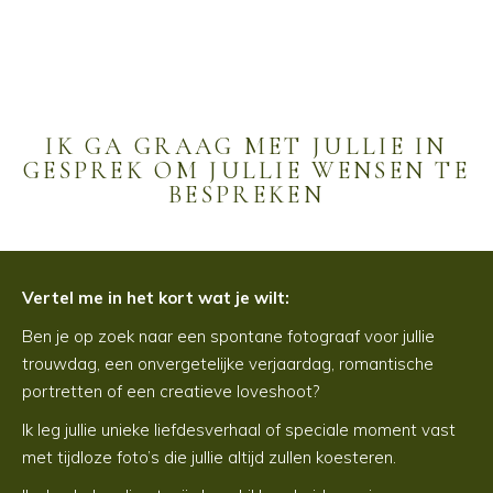
IK GA GRAAG MET JULLIE IN
GESPREK OM JULLIE WENSEN TE
BESPREKEN
Vertel me in het kort wat je wilt:
Ben je op zoek naar een spontane fotograaf voor jullie
trouwdag, een onvergetelijke verjaardag, romantische
portretten of een creatieve loveshoot?
Ik leg jullie unieke liefdesverhaal of speciale moment vast
met tijdloze foto’s die jullie altijd zullen koesteren.