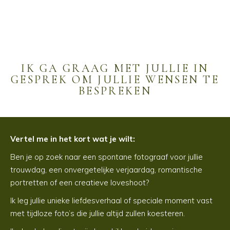
IK GA GRAAG MET JULLIE IN
GESPREK OM JULLIE WENSEN TE
BESPREKEN
Vertel me in het kort wat je wilt:
Ben je op zoek naar een spontane fotograaf voor jullie
trouwdag, een onvergetelijke verjaardag, romantische
portretten of een creatieve loveshoot?
Ik leg jullie unieke liefdesverhaal of speciale moment vast
met tijdloze foto’s die jullie altijd zullen koesteren.